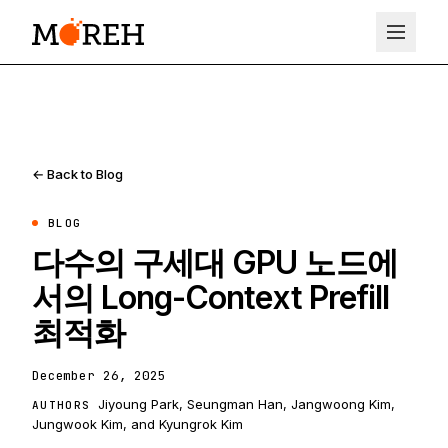
← Back to Blog
BLOG
다수의 구세대 GPU 노드에
서의 Long-Context Prefill
최적화
December 26, 2025
Jiyoung Park, Seungman Han, Jangwoong Kim,
AUTHORS
Jungwook Kim, and Kyungrok Kim