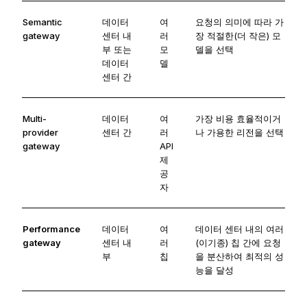
Semantic
데이터
여
요청의 의미에 따라 가
gateway
센터 내
러
장 적절한(더 작은) 모
부 또는
모
델을 선택
데이터
델
센터 간
Multi-
데이터
여
가장 비용 효율적이거
provider
센터 간
러
나 가용한 리전을 선택
gateway
API
제
공
자
Performance
데이터
여
데이터 센터 내의 여러
gateway
센터 내
러
(이기종) 칩 간에 요청
부
칩
을 분산하여 최적의 성
능을 달성