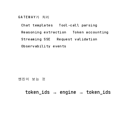
GATEWAY가 처리
Chat templates
Tool-call parsing
Reasoning extraction
Token accounting
Streaming SSE
Request validation
Observability events
엔진이 보는 것
token_ids → engine → token_ids