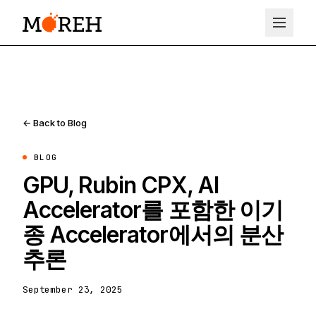
← Back to Blog
BLOG
GPU, Rubin CPX, AI
Accelerator를 포함한 이기
종 Accelerator에서의 분산
추론
September 23, 2025