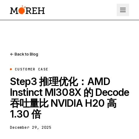
← Back to Blog
CUSTOMER CASE
Step3 推理优化：AMD
Instinct MI308X 的 Decode
吞吐量比 NVIDIA H20 高
1.30 倍
December 29, 2025