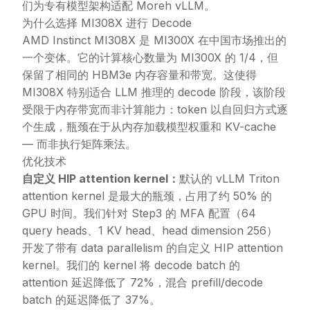
们为专有模型架构适配 Moreh vLLM。
为什么选择 MI308X 进行 Decode
AMD Instinct MI308X 是 MI300X 在中国市场推出的
一个变体。它的计算核心数量为 MI300X 的 1/4，但
保留了相同的 HBM3e 内存容量和带宽。这使得
MI308X 特别适合 LLM 推理的 decode 阶段，该阶段
受限于内存带宽而非计算能力：token 以自回归方式逐
个生成，瓶颈在于从内存加载模型权重和 KV-cache
— 而非执行矩阵乘法。
优化技术
自定义 HIP attention kernel：
默认的 vLLM Triton
attention kernel 是最大的瓶颈，占用了约 50% 的
GPU 时间。我们针对 Step3 的 MFA 配置（64
query heads、1 KV head、head dimension 256）
开发了带有 data parallelism 的自定义 HIP attention
kernel。我们的 kernel 将 decode batch 的
attention 延迟降低了 72%，混合 prefill/decode
batch 的延迟降低了 37%。