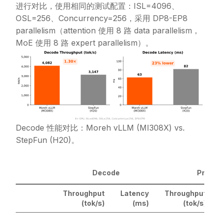
进行对比，使用相同的测试配置：ISL=4096、
OSL=256、Concurrency=256，采用 DP8-EP8
parallelism（attention 使用 8 路 data parallelism，
MoE 使用 8 路 expert parallelism）。
Decode 性能对比：Moreh vLLM (MI308X) vs.
StepFun (H20)。
Decode
Prefill
Throughput
Latency
Throughput
(tok/s)
(ms)
(tok/s)