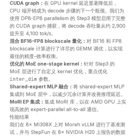
CUDA graph：
在 GPU kernel 延迟显著降低后，
CPU 端开销成为 decode 步骤的下一个瓶颈。我们为
使用 DP8-EP8 parallelism 的 Step3 模型启用了完整
的 CUDA graph 捕获，将 decode 吞吐量从约 2,900
提升至 4,100 tok/s。
混合 BF16–FP8 blockscale 量化：
对 BF16 和 FP8
blockscale 计算进行了详尽的 GEMM 调优，以实现
最佳的精度–效率权衡。
优化的 MoE one-stage kernel：
针对 Step3 的
MoE 层进行了自定义 kernel 优化，重点优化
inter_dim
参数。
Shared-expert MLP 融合：
将 shared-expert MLP
集成到 MoE 层中，以减少冗余计算并改善推理延迟。
MoRI EP 集成：
集成 MoRI 库，以在 AMD GPU 上实
现高效的 expert-parallel all-to-all 通信。
性能结果
我们在 8× MI308X 上对 Moreh vLLM 进行了基准测
试，并与 StepFun 在 8× NVIDIA H20 上报告的数据