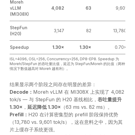
Moreh
vLLM
4,082
63
9,601
(MI308X)
StepFun
3,147
82
13,780
(H20)
Speedup
1.30×
1.30×
0.70×
ISL=4096, OSL=256, Concurrency=256, DP8-EP8. Speedup 为
Moreh/StepFun 的吞吐量比值，延迟为 StepFun/Moreh 的比值（两种
情况下数值越高对 Moreh 越有利）。
结果显示两个阶段之间存在明显的差异：
Decode：
Moreh vLLM 在 MI308X 上实现了 4,082
tok/s — 与 StepFun 的 H20 基线相比，
吞吐量提升
1.30×
，
延迟降低 1.30×
（63 ms vs. 82 ms）。
Prefill：
H20 在计算密集型的 prefill 阶段保持优势
（13,780 vs. 9,601 tok/s），这在意料之中，因为其
片上缓存子系统更强。