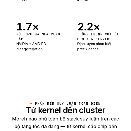
1.7
×
2.2
×
VỚI GPU ĐA NHÀ CUNG
THÔNG LƯỢNG VỚI ÍT
CẤP
HƠN 40% SERVER
NVIDIA + AMD PD
Định tuyến nhận biết
disaggregation
prefix cache
PHẦN MỀM SUY LUẬN TOÀN DIỆN
Từ kernel đến cluster
Moreh bao phủ toàn bộ stack suy luận trên các
bộ tăng tốc đa dạng — từ kernel cấp chip đến