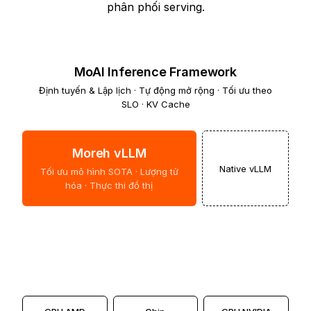
phân phối serving.
MoAI Inference Framework
Định tuyến & Lập lịch · Tự động mở rộng · Tối ưu theo
SLO · KV Cache
Moreh vLLM
Native vLLM
Tối ưu mô hình SOTA · Lượng tử
hóa · Thực thi đồ thị
Moreh Libraries
Kernel tùy chỉnh · GEMM/Attention/MoE · Truyền
thông