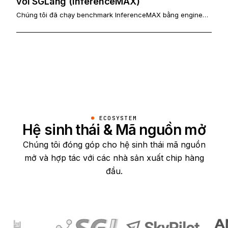
với SGLang (InferenceMAX)
Chúng tôi đã chạy benchmark InferenceMAX bằng engine
suy luận tối ưu hóa của riêng mình và đạt được cải thiện 1,47
lần về độ trễ end-to-end và thông lượng trên mỗi GPU (trung
bình hình học) trên cùng phần cứng AMD MI300X, chứng
minh tối ưu hóa phần mềm là chìa khóa khai phá toàn bộ
tiềm năng GPU AMD.
ECOSYSTEM
Hệ sinh thái & Mã nguồn mở
Chúng tôi đóng góp cho hệ sinh thái mã nguồn
mở và hợp tác với các nhà sản xuất chip hàng
đầu.