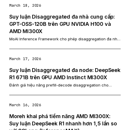
March 18, 2026
Suy luận Disaggregated đa nhà cung cấp:
GPT-OSS-120B trên GPU NVIDIA H100 và
AMD MI300X
MoAI Inference Framework cho phép disaggregation đa nhà
cung cấp với H100 cho prefill và MI300X cho decode, giảm
độ trễ tới 43% và tăng thông lượng tới 67% so với cụm đơn
nhà cung cấp.
March 17, 2026
Suy luận Disaggregated đa node: DeepSeek
R1 671B trên GPU AMD Instinct MI300X
Đánh giá hiệu năng prefill-decode disaggregation cho
DeepSeek R1 671B trên cụm 5 node AMD Instinct MI300X sử
dụng MoAI Inference Framework, đạt cải thiện độ trễ đầu-
cuối lên tới 1.84 lần và giảm P99 inter-token latency 23.85
March 16, 2026
lần.
Moreh khai phá tiềm năng AMD MI300X:
Suy luận DeepSeek R1 nhanh hơn 1,5 lần so