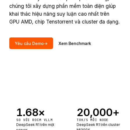
chúng tôi xây dựng phần mềm toàn diện giúp
khai thác hiệu năng suy luận cao nhất trên
GPU AMD, chip Tenstorrent và cluster đa dạng.
Yêu cầu Demo
→
Xem Benchmark
1.68
×
20,000
+
SO VỚI ROCM VLLM
TOK/S MỖI NODE
DeepSeek R1 trên một
DeepSeek R1 trên cluster
server
MI300X