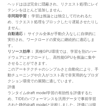
ヘッドはほぼ完全に隠蔽され、リクエスト処理にレイ
テンシをほとんど追加しません。
非同期学習：
学習は推論とは独立して行われるた
め、リクエスト処理をブロックしたり遅延させたりし
ません。
自動適応：
サイクル全体が手動介入なしに自律的に
実行され、ワークロードの変化に継続的に適応しま
す。
リソース効率：
異種GPU環境では、学習を別のハー
ドウェアにオフロードし、高性能GPUを推論に集中
させることができます。
このアーキテクチャのシンプルさと自動化により、手
動チューニングや介入がコスト高で非実用的なプロダ
クション環境での展開に適しています。
評価
ランタイムdraft model学習の有効性を評価するた
め、TIDEのパフォーマンスを汎用データで事前学習
された静的draft modelと比較しました。評価には韓