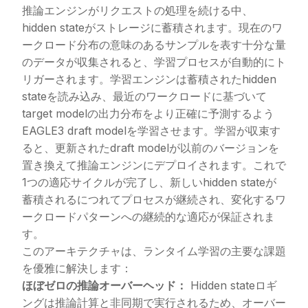
推論エンジンがリクエストの処理を続ける中、
hidden stateがストレージに蓄積されます。現在のワ
ークロード分布の意味のあるサンプルを表す十分な量
のデータが収集されると、学習プロセスが自動的にト
リガーされます。学習エンジンは蓄積されたhidden
stateを読み込み、最近のワークロードに基づいて
target modelの出力分布をより正確に予測するよう
EAGLE3 draft modelを学習させます。学習が収束す
ると、更新されたdraft modelが以前のバージョンを
置き換えて推論エンジンにデプロイされます。これで
1つの適応サイクルが完了し、新しいhidden stateが
蓄積されるにつれてプロセスが継続され、変化するワ
ークロードパターンへの継続的な適応が保証されま
す。
このアーキテクチャは、ランタイム学習の主要な課題
を優雅に解決します：
ほぼゼロの推論オーバーヘッド：
Hidden stateロギ
ングは推論計算と非同期で実行されるため、オーバー