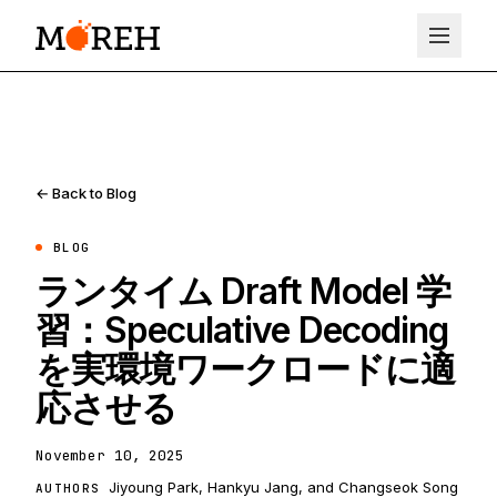
← Back to Blog
BLOG
ランタイム Draft Model 学
習：Speculative Decoding
を実環境ワークロードに適
応させる
November 10, 2025
Jiyoung Park, Hankyu Jang, and Changseok Song
AUTHORS