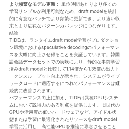
より頻繁なモデル更新：
単位時間あたりより多くの
学習サンプルが利用可能なため、draft modelを統計
的に有意なバッチでより頻繁に更新でき、より速い収
束とより広範なパターンカバレッジにつながります。
結論
TIDEは、ランタイムdraft model学習がプロダクショ
ン環境におけるspeculative decodingのパフォーマン
スを大幅に向上させ得ることを実証しています。韓国
語会話データセットでの実験により、静的な事前学習
済みdraft modelと比較して1.14倍から1.35倍の出力ト
ークンスループット向上が示され、システムがライブ
ワークロードに適応するにつれてパフォーマンスは継
続的に改善されます。
パフォーマンス向上に加え、TIDEは異種GPUシステ
ムにおいて説得力のある利点を提供します。旧世代の
GPUや活用度の低いハードウェアなど、アイドル状
態または学習に最適化されたリソースをdraft model
学習に活用し、高性能GPUを推論に専念させること